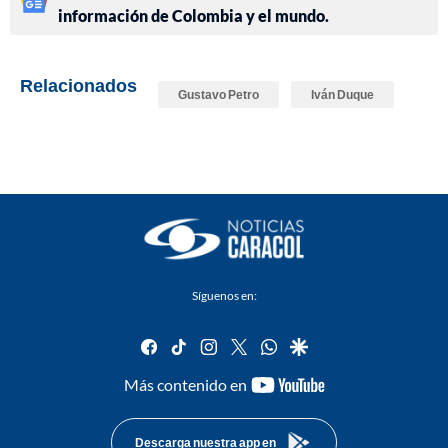
información de Colombia y el mundo.
Relacionados
Gustavo Petro
Iván Duque
Síguenos en:
facebook
tiktok
instagram
twitter
whatsapp
google
youtube-
Más contenido en
footer
Descarga nuestra app en