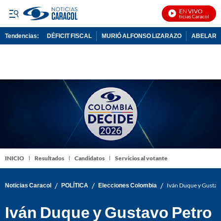
EN VIVO
Noticias Caracol En Vi
Tendencias:
DÉFICIT FISCAL
MURIÓ ALFONSO LIZARAZO
ABELARDO
PUBLICIDAD
INICIO
Resultados
Candidatos
Servicios al votante
/
/
/
Noticias Caracol
POLÍTICA
Elecciones Colombia
Iván Duque y Gustavo
Iván Duque y Gustavo Petro