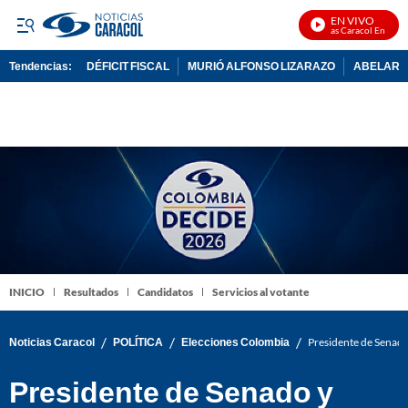
EN VIVO
Noticias Caracol En Vivo
Tendencias:
DÉFICIT FISCAL
MURIÓ ALFONSO LIZARAZO
ABELARDO
PUBLICIDAD
INICIO
Resultados
Candidatos
Servicios al votante
/
/
/
Noticias Caracol
POLÍTICA
Elecciones Colombia
Presidente de Senado
Presidente de Senado y