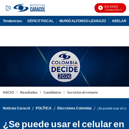
EN VIVO
Noticias Caracol En Vivo
Tendencias:
DÉFICIT FISCAL
MURIÓ ALFONSO LIZARAZO
ABELARDO
PUBLICIDAD
INICIO
Resultados
Candidatos
Servicios al votante
/
/
/
Noticias Caracol
POLÍTICA
Elecciones Colombia
¿Se puede usar el celu
¿Se puede usar el celular en