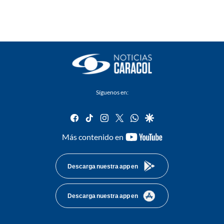
Síguenos en:
facebook
tiktok
instagram
twitter
whatsapp
google
youtube-
Más contenido en
footer
Descarga nuestra app en
Descarga nuestra app en