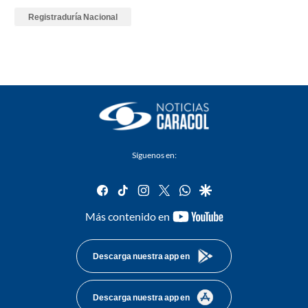
Registraduría Nacional
Síguenos en:
facebook
tiktok
instagram
twitter
whatsapp
google
youtube-
Más contenido en
footer
Descarga nuestra app en
Descarga nuestra app en