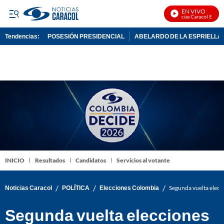
EN VIVO
Noticias Caracol En Vivo
Tendencias:
POSESIÓN PRESIDENCIAL
ABELARDO DE LA ESPRIELLA
PUBLICIDAD
INICIO
Resultados
Candidatos
Servicios al votante
/
/
/
Noticias Caracol
POLÍTICA
Elecciones Colombia
Segunda vuelta elecci
Segunda vuelta elecciones