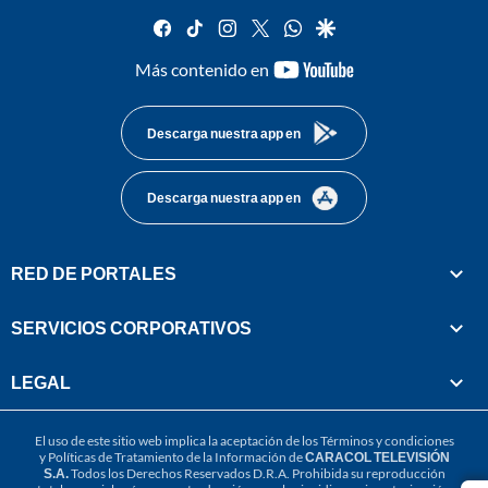
facebook
tiktok
instagram
twitter
whatsapp
google
youtube-
Más contenido en
footer
Descarga nuestra app en
Descarga nuestra app en
RED DE PORTALES
SERVICIOS CORPORATIVOS
LEGAL
El uso de este sitio web implica la aceptación de los
Términos y condiciones
y
Políticas de Tratamiento de la Información
de
CARACOL TELEVISIÓN
S.A.
Todos los Derechos Reservados D.R.A. Prohibida su reproducción