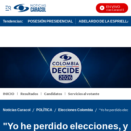
EN VIVO
Noticias Caracol En Viv
Tendencias:
POSESIÓN PRESIDENCIAL
ABELARDO DE LA ESPRIELLA
PUBLICIDAD
INICIO
Resultados
Candidatos
Servicios al votante
/
/
/
Noticias Caracol
POLÍTICA
Elecciones Colombia
"Yo he perdido elecci
"Yo he perdido elecciones, y