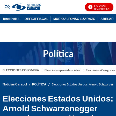
EN VIVO
Noticias Caracol En Vivo
Tendencias:
DÉFICIT FISCAL
MURIÓ ALFONSO LIZARAZO
ABELARDO
PUBLICIDAD
ELECCIONES COLOMBIA
Elecciones presidenciales
Elecciones Congreso
/
/
Noticias Caracol
POLÍTICA
Elecciones Estados Unidos: Arnold Schwarzene
Elecciones Estados Unidos:
Arnold Schwarzenegger