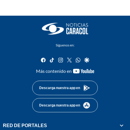
Síguenos en:
facebook
tiktok
instagram
twitter
whatsapp
google
youtube-
Más contenido en
footer
Descarga nuestra app en
Descarga nuestra app en
RED DE PORTALES