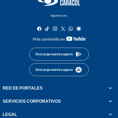
Síguenos en:
facebook
tiktok
instagram
twitter
whatsapp
google
youtube-
Más contenido en
footer
Descarga nuestra app en
Descarga nuestra app en
RED DE PORTALES
SERVICIOS CORPORATIVOS
LEGAL