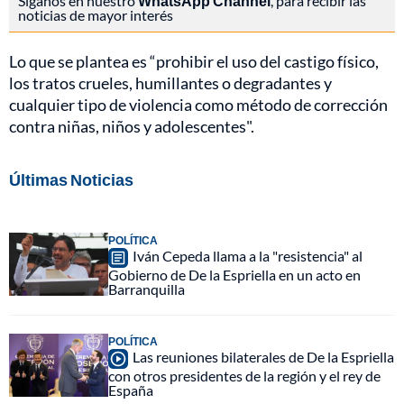
Síganos en nuestro
WhatsApp Channel
, para recibir las
noticias de mayor interés
Lo que se plantea es “prohibir el uso del castigo físico,
los tratos crueles, humillantes o degradantes y
cualquier tipo de violencia como método de corrección
contra niñas, niños y adolescentes".
Últimas Noticias
POLÍTICA
Iván Cepeda llama a la "resistencia" al
Gobierno de De la Espriella en un acto en
Barranquilla
POLÍTICA
Las reuniones bilaterales de De la Espriella
con otros presidentes de la región y el rey de
España