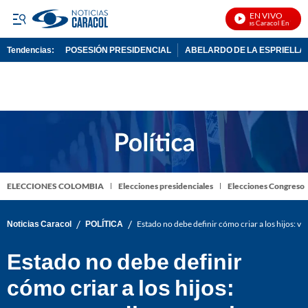
EN VIVO
Noticias Caracol En Vivo
Tendencias:
POSESIÓN PRESIDENCIAL
ABELARDO DE LA ESPRIELLA
PUBLICIDAD
ELECCIONES COLOMBIA
Elecciones presidenciales
Elecciones Congreso
/
/
Noticias Caracol
POLÍTICA
Estado no debe definir cómo criar a los hijos: voc
Estado no debe definir
cómo criar a los hijos: