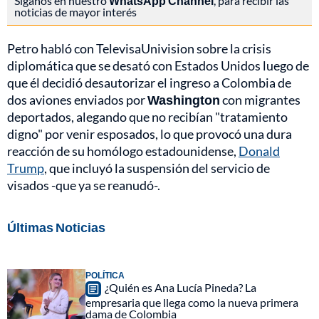
Síganos en nuestro
WhatsApp Channel
, para recibir las
noticias de mayor interés
Petro habló con TelevisaUnivision sobre la crisis
diplomática que se desató con Estados Unidos luego de
que él decidió desautorizar el ingreso a Colombia de
dos aviones enviados por
Washington
con migrantes
deportados, alegando que no recibían "tratamiento
digno" por venir esposados, lo que provocó una dura
reacción de su homólogo estadounidense,
Donald
Trump
, que incluyó la suspensión del servicio de
visados -que ya se reanudó-.
Últimas Noticias
POLÍTICA
¿Quién es Ana Lucía Pineda? La
empresaria que llega como la nueva primera
dama de Colombia