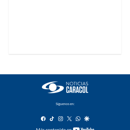
Síguenos en:
facebook
tiktok
instagram
twitter
whatsapp
google
youtube-
Más contenido en