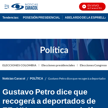
EN VIVO
Noticias Caracol En Vivo
Tendencias:
POSESIÓN PRESIDENCIAL
ABELARDO DE LA ESPRIELLA
PUBLICIDAD
ELECCIONES COLOMBIA
Elecciones presidenciales
Elecciones Congreso
/
/
Noticias Caracol
POLÍTICA
Gustavo Petro dice que recogerá a deportados d
Gustavo Petro dice que
recogerá a deportados de