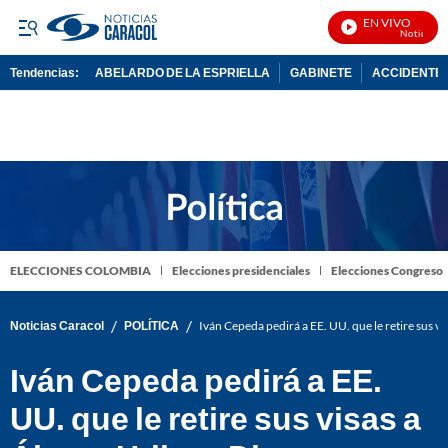
EN VIVO
Noticias Ca
Tendencias:
ABELARDO DE LA ESPRIELLA
GABINETE
ACCIDENTE 
PUBLICIDAD
ELECCIONES COLOMBIA
Elecciones presidenciales
Elecciones Congreso
/
/
Noticias Caracol
POLÍTICA
Iván Cepeda pedirá a EE. UU. que le retire sus v
Iván Cepeda pedirá a EE.
UU. que le retire sus visas a