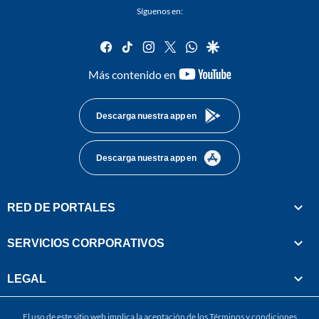
Síguenos en:
facebook
tiktok
instagram
twitter
whatsapp
google
youtube-
Más contenido en
footer
Descarga nuestra app en
Descarga nuestra app en
RED DE PORTALES
SERVICIOS CORPORATIVOS
LEGAL
El uso de este sitio web implica la aceptación de los
Términos y condiciones