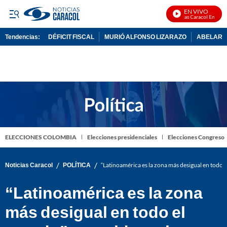
EN VIVO
Noticias Caracol En Vivo
Tendencias:
DÉFICIT FISCAL
MURIÓ ALFONSO LIZARAZO
ABELARDO
PUBLICIDAD
ELECCIONES COLOMBIA
Elecciones presidenciales
Elecciones Congreso
/
/
Noticias Caracol
POLÍTICA
“Latinoamérica es la zona más desigual en todo 
“Latinoamérica es la zona
más desigual en todo el