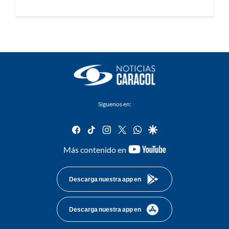
Síguenos en:
facebook
tiktok
instagram
twitter
whatsapp
google
youtube-
Más contenido en
footer
Descarga nuestra app en
Descarga nuestra app en