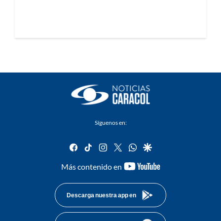
Síguenos en:
facebook
tiktok
instagram
twitter
whatsapp
google
youtube-
Más contenido en
footer
Descarga nuestra app en