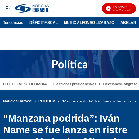
EN VIVO
Noticias Caracol En Viv
Tendencias:
DÉFICIT FISCAL
MURIÓ ALFONSO LIZARAZO
ABELARDO
PUBLICIDAD
ELECCIONES COLOMBIA
Elecciones presidenciales
Elecciones Congreso
/
/
Noticias Caracol
POLÍTICA
“Manzana podrida”: Iván Name se fue lanza en r
“Manzana podrida”: Iván
Name se fue lanza en ristre