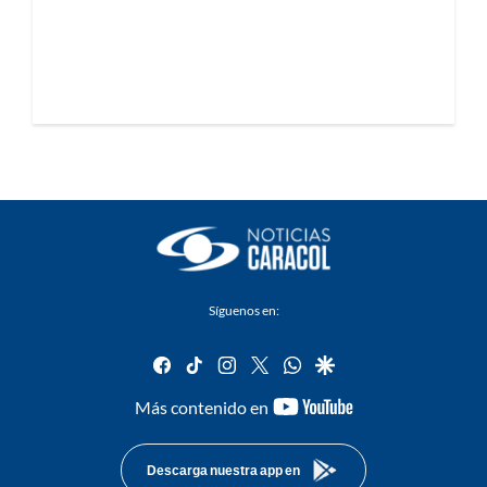
Síguenos en:
facebook
tiktok
instagram
twitter
whatsapp
google
youtube-
Más contenido en
footer
Descarga nuestra app en