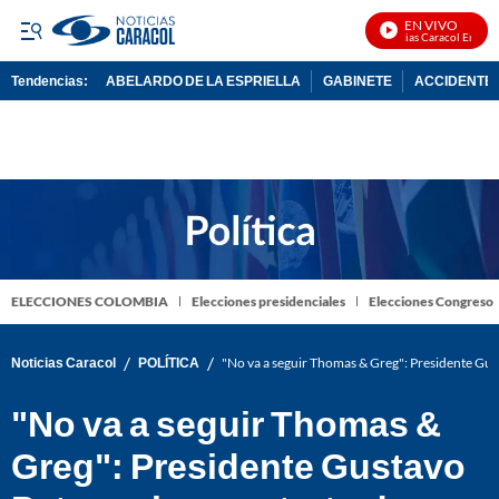
EN VIVO
Noticias Caracol En Vivo
Tendencias:
ABELARDO DE LA ESPRIELLA
GABINETE
ACCIDENTE 
PUBLICIDAD
ELECCIONES COLOMBIA
Elecciones presidenciales
Elecciones Congreso
/
/
Noticias Caracol
POLÍTICA
"No va a seguir Thomas & Greg": Presidente Gus
"No va a seguir Thomas &
Greg": Presidente Gustavo