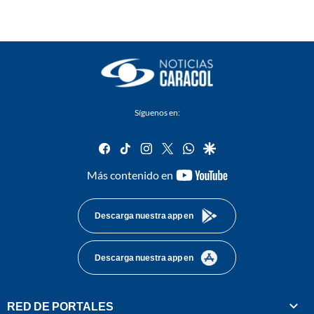
Síguenos en:
facebook
tiktok
instagram
twitter
whatsapp
google
youtube-
Más contenido en
footer
Descarga nuestra app en
Descarga nuestra app en
RED DE PORTALES