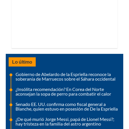
Lo último
Gobierno de Abelardo de la Espriella reconoce la
soberanía de Marruecos sobre el Sáhara occidental
¿Insólita recomendación? En Corea del Norte
aconsejan la sopa de perro para combatir el calor
Senado EE. UU. confirma como fiscal general a
Blanche, quien estuvo en posesión de De la Espriella
¿De qué murió Jorge Messi, papá de Lionel Messi?;
hay tristeza en la familia del astro argentino