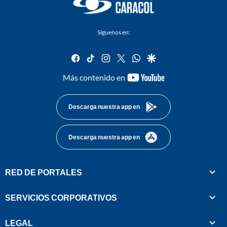
Síguenos en:
facebook
tiktok
instagram
twitter
whatsapp
google
youtube-
Más contenido en
footer
Descarga nuestra app en
Descarga nuestra app en
RED DE PORTALES
SERVICIOS CORPORATIVOS
LEGAL