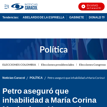
EN VIVO
Noticias Caracol En Vivo
Tendencias:
ABELARDO DE LA ESPRIELLA
GABINETE
DONALD TR
PUBLICIDAD
ELECCIONES COLOMBIA
Elecciones presidenciales
Elecciones Congreso
/
/
Noticias Caracol
POLÍTICA
Petro aseguró que inhabilidad a María Corina M
Petro aseguró que
inhabilidad a María Corina