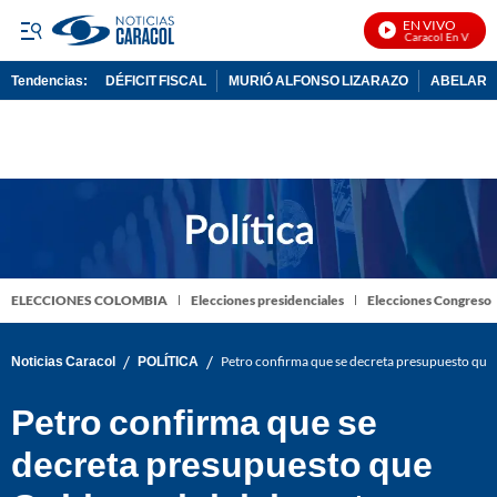
EN VIVO
Noticias Caracol En Vivo
Tendencias:
DÉFICIT FISCAL
MURIÓ ALFONSO LIZARAZO
ABELARDO
PUBLICIDAD
ELECCIONES COLOMBIA
Elecciones presidenciales
Elecciones Congreso
/
/
Noticias Caracol
POLÍTICA
Petro confirma que se decreta presupuesto que
Petro confirma que se
decreta presupuesto que