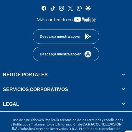
facebook
tiktok
instagram
twitter
whatsapp
google
youtube-
Más contenido en
footer
Descarga nuestra app en
Descarga nuestra app en
RED DE PORTALES
SERVICIOS CORPORATIVOS
LEGAL
El uso de este sitio web implica la aceptación de los
Términos y condiciones
y
Políticas de Tratamiento de la Información
de
CARACOL TELEVISIÓN
S.A.
Todos los Derechos Reservados D.R.A. Prohibida su reproducción