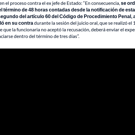
 en el proceso contra el ex jefe de Estado: “En consecuencia,
se or
del término de 48 horas contadas desde la notificación de esta
 segundo del artículo 60 del Código de Procedimiento Penal, a
ló en su contra
durante la sesión del juicio oral, que se realizó el 
e que la funcionaria no aceptó la recusación, deberá enviar el exp
iarse dentro del término de tres días”.