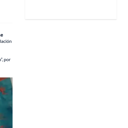
se
lación
”, por