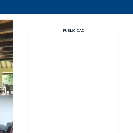
Facebook
PUBLICIDAD
X
Whatsapp
Copiar enlace
Telegram
LinkedIn