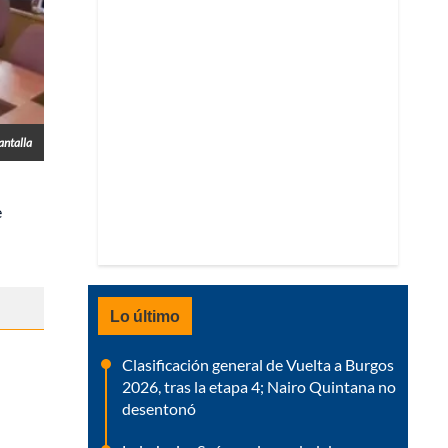
antalla
e
Lo último
Clasificación general de Vuelta a Burgos
2026, tras la etapa 4; Nairo Quintana no
desentonó