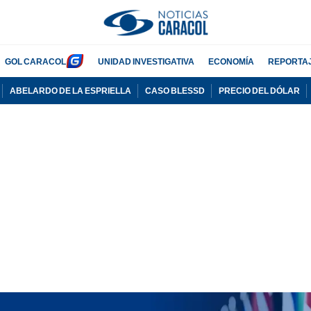
GOL CARACOL
UNIDAD INVESTIGATIVA
ECONOMÍA
REPORTA
ABELARDO DE LA ESPRIELLA
CASO BLESSD
PRECIO DEL DÓLAR
PUBLICIDAD