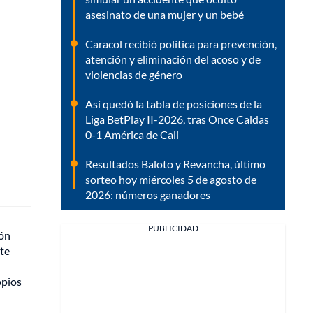
asesinato de una mujer y un bebé
Caracol recibió política para prevención,
atención y eliminación del acoso y de
violencias de género
Así quedó la tabla de posiciones de la
Liga BetPlay II-2026, tras Once Caldas
0-1 América de Cali
Resultados Baloto y Revancha, último
sorteo hoy miércoles 5 de agosto de
2026: números ganadores
PUBLICIDAD
ión
nte
opios