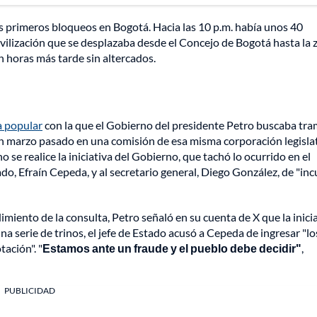
os primeros bloqueos en Bogotá. Hacia las 10 p.m. había unos 40
vilización que se desplazaba desde el Concejo de Bogotá hasta la 
 horas más tarde sin altercados.
a popular
con la que el Gobierno del presidente Petro buscaba tra
 en marzo pasado en una comisión de esa misma corporación legislat
o se realice la iniciativa del Gobierno, que tachó lo ocurrido en el
, Efraín Cepeda, y al secretario general, Diego González, de "incu
ento de la consulta, Petro señaló en su cuenta de X que la inici
una serie de trinos, el jefe de Estado acusó a Cepeda de ingresar "lo
tación". "
Estamos ante un fraude y el pueblo debe decidir"
,
PUBLICIDAD