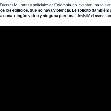
 Fuerzas Militares y policiales de Colombia, no levantar una sola a
 los edificios, que no haya violencia. Le solicito (también) 
na cosa, ningún vidrio y ninguna persona"
, insistió el mandatar