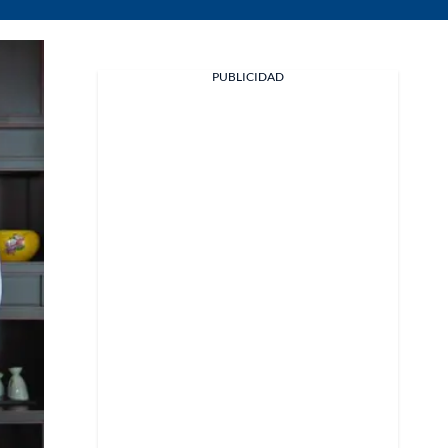
PUBLICIDAD
Facebook
X
Whatsapp
Copiar enlace
Telegram
LinkedIn