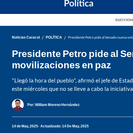
ELECCION
/
/
Noticias Caracol
POLÍTICA
Presidente Petro pide al Senado nueva vot
Presidente Petro pide al S
movilizaciones en paz
"Llegó la hora del pueblo", afirmó el jefe de Est
este miércoles que no se lleve a cabo la iniciativ
Por:
William Moreno Hernández
14 de May, 2025
Actualizado: 14 De May, 2025