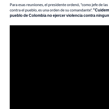
Para esas reuniones, el presidente ordenó, "como jefe de las
contra el pueblo, es una orden de su comandante".
"Cuidemos
pueblo de Colombia no ejercer violencia contra ningu