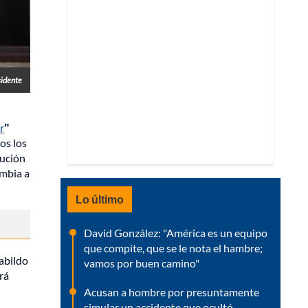
sidente
r
"
os los
cución
ombia a
Lo último
David González: "América es un equipo
que compite, que se le nota el hambre;
cabildo
vamos por buen camino"
rá
Acusan a hombre por presuntamente
simular un accidente que ocultó