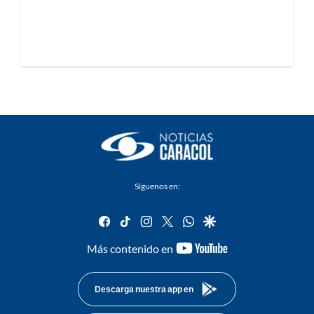
Síguenos en:
facebook
tiktok
instagram
twitter
whatsapp
google
youtube-
Más contenido en
footer
Descarga nuestra app en