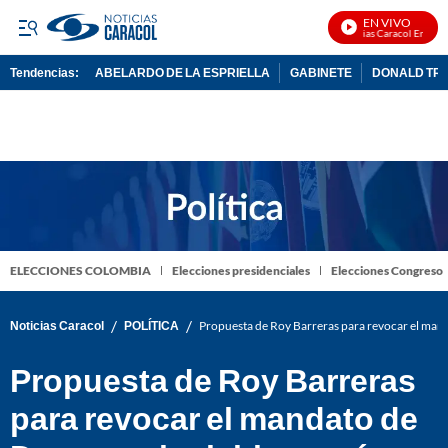
EN VIVO
Noticias Caracol En Vivo
Tendencias:
ABELARDO DE LA ESPRIELLA
GABINETE
DONALD TR
PUBLICIDAD
ELECCIONES COLOMBIA
Elecciones presidenciales
Elecciones Congreso
/
/
Noticias Caracol
POLÍTICA
Propuesta de Roy Barreras para revocar el mand
Propuesta de Roy Barreras
para revocar el mandato de