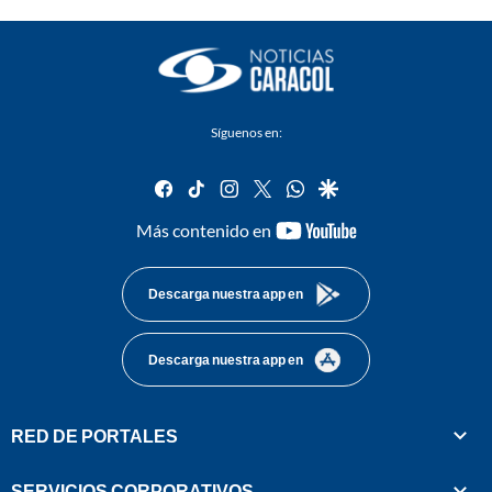
Síguenos en:
facebook
tiktok
instagram
twitter
whatsapp
google
youtube-
Más contenido en
footer
Descarga nuestra app en
Descarga nuestra app en
RED DE PORTALES
SERVICIOS CORPORATIVOS