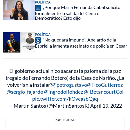
POLÍTICA
¿Por qué María Fernanda Cabal solicitó
formalmente la salida del Centro
Democrático? Esto dijo
POLÍTICA
“No quedará impune”: Abelardo de la
Espriella lamenta asesinato de policía en Cesar
El gobierno actual hizo sacar esta paloma de la paz
(regalo de Fernando Botero) de la Casa de Nariño. ¿La
volverían a instalar?
@petrogustavo
@FicoGutierrez
@sergio_fajardo
@ingrodolfohdez
@IBetancourtCol
pic.twitter.com/kOveasbQaq
— Martin Santos (@MartinSantosR)
April 19, 2022
PUBLICIDAD