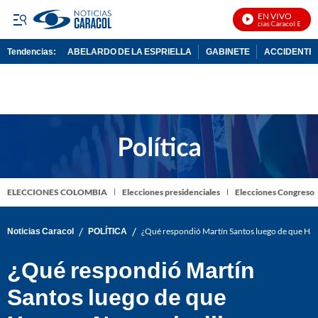
EN VIVO
Noticias Caracol En Vivo
Tendencias:
ABELARDO DE LA ESPRIELLA
GABINETE
ACCIDENTE 
PUBLICIDAD
ELECCIONES COLOMBIA
Elecciones presidenciales
Elecciones Congreso
/
/
Noticias Caracol
POLÍTICA
¿Qué respondió Martín Santos luego de que Hass
¿Qué respondió Martín
Santos luego de que