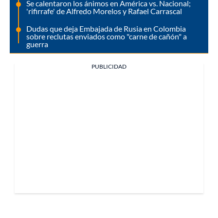
Se calentaron los ánimos en América vs. Nacional;
'rifirrafe' de Alfredo Morelos y Rafael Carrascal
Dudas que deja Embajada de Rusia en Colombia
sobre reclutas enviados como "carne de cañón" a
guerra
PUBLICIDAD