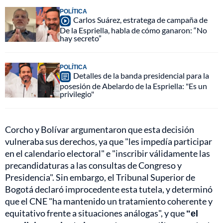
POLÍTICA
Carlos Suárez, estratega de campaña de
De la Espriella, habla de cómo ganaron: “No
hay secreto”
POLÍTICA
Detalles de la banda presidencial para la
posesión de Abelardo de la Espriella: "Es un
privilegio"
Corcho y Bolívar argumentaron que esta decisión
vulneraba sus derechos, ya que "les impedía participar
en el calendario electoral" e "inscribir válidamente las
precandidaturas a las consultas de Congreso y
Presidencia". Sin embargo, el Tribunal Superior de
Bogotá declaró improcedente esta tutela, y determinó
que el CNE "ha mantenido un tratamiento coherente y
equitativo frente a situaciones análogas", y que
"el