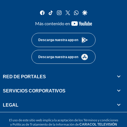
facebook
tiktok
instagram
twitter
whatsapp
google
youtube-
Más contenido en
footer
Descarga nuestra app en
Descarga nuestra app en
RED DE PORTALES
SERVICIOS CORPORATIVOS
LEGAL
El uso de este sitio web implica la aceptación de los
Términos y condiciones
y
Políticas de Tratamiento de la Información
de
CARACOL TELEVISIÓN