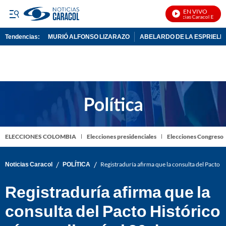
EN VIVO
Noticias Caracol En Vivo
Tendencias:
MURIÓ ALFONSO LIZARAZO
ABELARDO DE LA ESPRIELL
PUBLICIDAD
ELECCIONES COLOMBIA
Elecciones presidenciales
Elecciones Congreso
/
/
Noticias Caracol
POLÍTICA
Registraduría afirma que la consulta del Pacto Hi
Registraduría afirma que la
consulta del Pacto Histórico