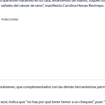
o que estén haciendo en su casa, levantemos las manos, toquen su
s señales del cáncer de seno”, manifiesta Carolina Henao Restrepo,
PUBLICIDAD
autoexámenes, que complementados con las demás herramientas perm
col, indica que “no hay por qué tener temor a un chequeo”, pues “