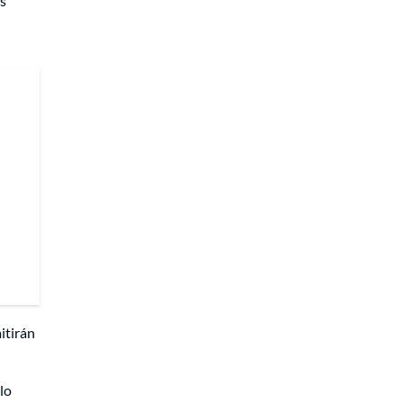
s
itirán
lo