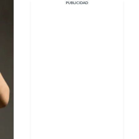
PUBLICIDAD
Facebook
X
Whatsapp
Copiar enlace
Telegram
LinkedIn