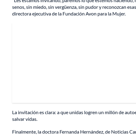
“Les estamos invitando, paremos lo que estemos haciendo, l
senos, sin miedo, sin vergüenza, sin pudor y reconozcan esa
directora ejecutiva de la Fundación Avon para la Mujer.
La invitación es clara: a que unidas logren un millón de 
salvar vidas.
Finalmente, la doctora Fernanda Hernández, de Noticias Cara