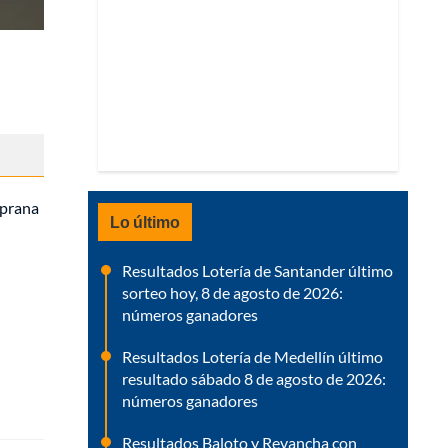
mprana
Lo último
Resultados Lotería de Santander último
sorteo hoy, 8 de agosto de 2026:
números ganadores
Resultados Lotería de Medellín último
resultado sábado 8 de agosto de 2026:
números ganadores
Resultados Baloto y Revancha con