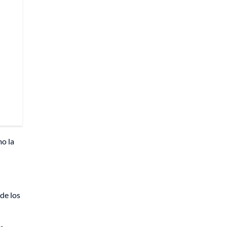
o la
de los