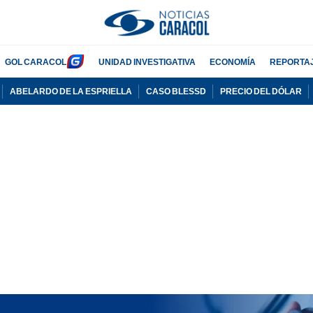
GOL CARACOL
UNIDAD INVESTIGATIVA
ECONOMÍA
REPORTA
ABELARDO DE LA ESPRIELLA
CASO BLESSD
PRECIO DEL DÓLAR
PUBLICIDAD