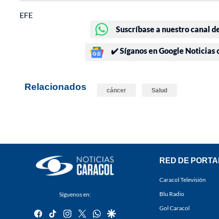
EFE
Suscríbase a nuestro canal d
✔️ Síganos en Google Noticias
Relacionados
cáncer
Salud
RED DE PORTA
Caracol Televisión
Blu Radio
Síguenos en:
Gol Caracol
facebook
tiktok
instagram
twitter
whatsapp
google