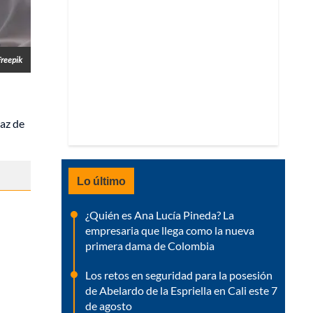
Freepik
az de
Lo último
¿Quién es Ana Lucía Pineda? La
empresaria que llega como la nueva
primera dama de Colombia
Los retos en seguridad para la posesión
de Abelardo de la Espriella en Cali este 7
de agosto