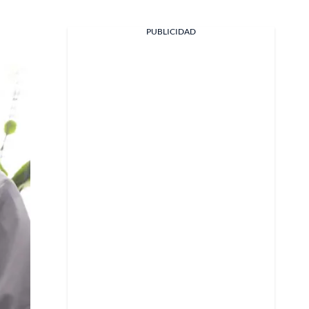
Facebook
PUBLICIDAD
X
Whatsapp
Copiar enlace
Telegram
LinkedIn