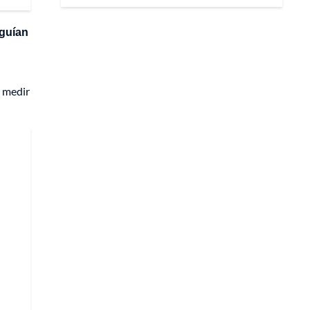
eguían
y medir