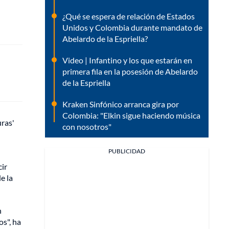
¿Qué se espera de relación de Estados
Unidos y Colombia durante mandato de
Abelardo de la Espriella?
Video | Infantino y los que estarán en
primera fila en la posesión de Abelardo
de la Espriella
Kraken Sinfónico arranca gira por
Colombia: "Elkin sigue haciendo música
uras'
con nosotros"
PUBLICIDAD
cir
e la
n
os", ha