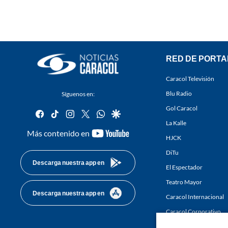
RED DE PORTA
Caracol Televisión
Blu Radio
Síguenos en:
Gol Caracol
facebook
tiktok
instagram
twitter
whatsapp
google
La Kalle
youtube-
Más contenido en
HJCK
footer
DiTu
Descarga nuestra app en
El Espectador
Teatro Mayor
Descarga nuestra app en
Caracol Internacional
Caracol Corporativo
Caracol Next