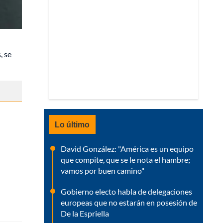
, se
Lo último
David González: "América es un equipo
que compite, que se le nota el hambre;
vamos por buen camino"
Gobierno electo habla de delegaciones
europeas que no estarán en posesión de
De la Espriella