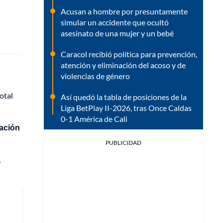
Acusan a hombre por presuntamente
simular un accidente que ocultó
asesinato de una mujer y un bebé
Caracol recibió política para prevención,
atención y eliminación del acoso y de
violencias de género
otal
Así quedó la tabla de posiciones de la
Liga BetPlay II-2026, tras Once Caldas
0-1 América de Cali
lación
PUBLICIDAD
a