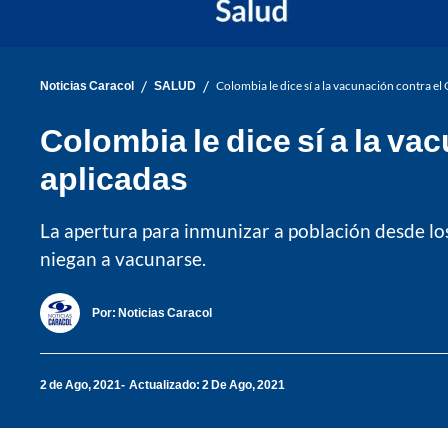
/
/
Noticias Caracol
SALUD
Colombia le dice sí a la vacunación contra e
Colombia le dice sí a la v
aplicadas
La apertura para inmunizar a población desde l
niegan a vacunarse.
Por:
Noticias Caracol
2 de Ago, 2021
Actualizado: 2 De Ago, 2021