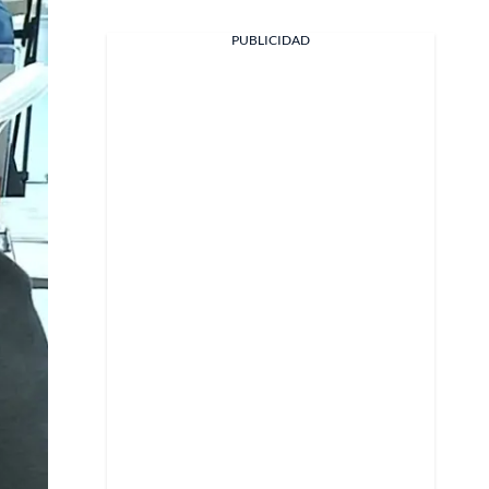
PUBLICIDAD
Facebook
X
Whatsapp
Copiar enlace
Telegram
LinkedIn