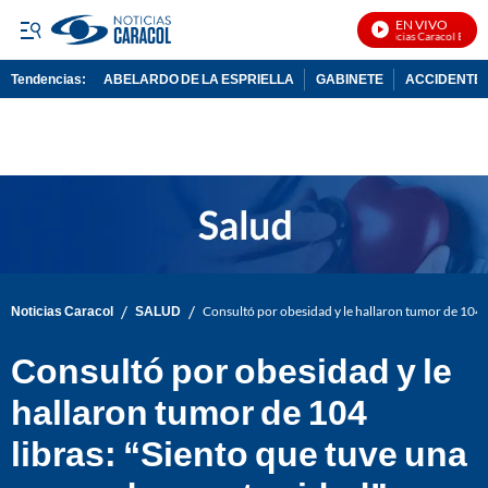
EN VIVO
Noticias Caracol En Viv
Tendencias:
ABELARDO DE LA ESPRIELLA
GABINETE
ACCIDENTE 
PUBLICIDAD
/
/
Noticias Caracol
SALUD
Consultó por obesidad y le hallaron tumor de 104 
Consultó por obesidad y le
hallaron tumor de 104
libras: “Siento que tuve una