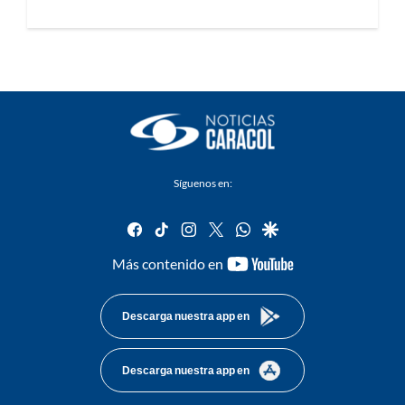
Síguenos en:
facebook
tiktok
instagram
twitter
whatsapp
google
youtube-
Más contenido en
footer
Descarga nuestra app en
Descarga nuestra app en