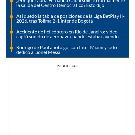
¿Por qué María Fernanda Cabal solicitó formalmente
la salida del Centro Democrático? Esto dijo
Así quedó la tabla de posiciones de la Liga BetPlay II-
2026, tras Tolima 2-1 Inter de Bogotá
Accidente de helicóptero en Río de Janeiro: video
captó sonido de aeronave cuando estaba cayendo
Rodrigo de Paul anotó gol con Inter Miami y se lo
dedicó a Lionel Messi
PUBLICIDAD