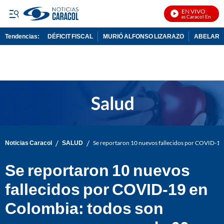
EN VIVO
Noticias Caracol En Vivo
Tendencias:
DÉFICIT FISCAL
MURIÓ ALFONSO LIZARAZO
ABELARDO
PUBLICIDAD
/
/
Noticias Caracol
SALUD
Se reportaron 10 nuevos fallecidos por COVID-19
Se reportaron 10 nuevos
fallecidos por COVID-19 en
Colombia: todos son