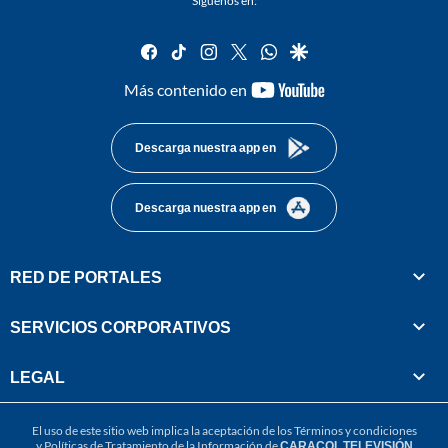
Síguenos en:
facebook
tiktok
instagram
twitter
whatsapp
google
youtube-
Más contenido en
footer
Descarga nuestra app en
Descarga nuestra app en
RED DE PORTALES
SERVICIOS CORPORATIVOS
LEGAL
El uso de este sitio web implica la aceptación de los
Términos y condiciones
y
Políticas de Tratamiento de la Información
de
CARACOL TELEVISIÓN