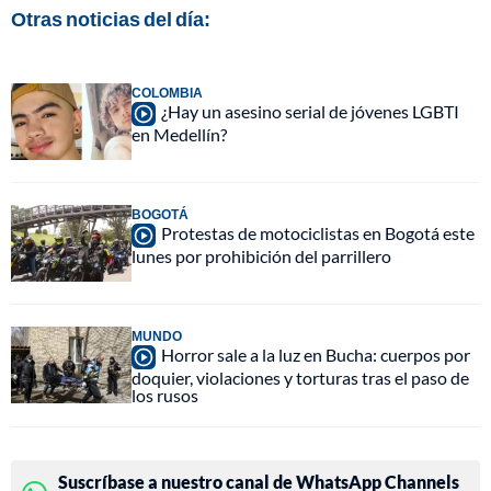
Otras noticias del día:
COLOMBIA
¿Hay un asesino serial de jóvenes LGBTI
en Medellín?
BOGOTÁ
Protestas de motociclistas en Bogotá este
lunes por prohibición del parrillero
MUNDO
Horror sale a la luz en Bucha: cuerpos por
doquier, violaciones y torturas tras el paso de
los rusos
Suscríbase a nuestro canal de WhatsApp Channels