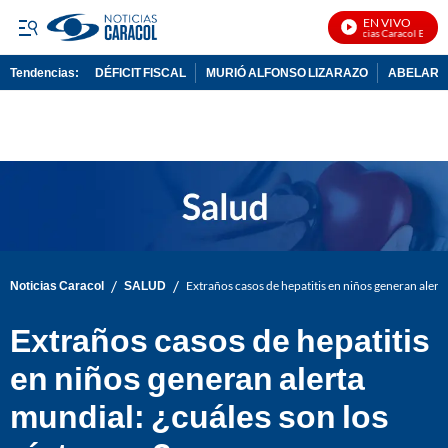
EN VIVO
Noticias Caracol En Vivo
Tendencias:
DÉFICIT FISCAL
MURIÓ ALFONSO LIZARAZO
ABELARDO
PUBLICIDAD
/
/
Noticias Caracol
SALUD
Extraños casos de hepatitis en niños generan alert
Extraños casos de hepatitis
en niños generan alerta
mundial: ¿cuáles son los