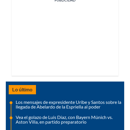
PUBLICIDAD
Lo último
Los mensajes de expresidente Uribe y Santos sobre la
llegada de Abelardo de la Espriella al poder
Vea el golazo de Luis Díaz, con Bayern Múnich vs.
Aston Villa, en partido preparatorio