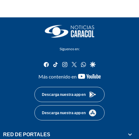
Síguenos en:
facebook
tiktok
instagram
twitter
whatsapp
google
youtube-
Más contenido en
footer
Descarga nuestra app en
Descarga nuestra app en
RED DE PORTALES