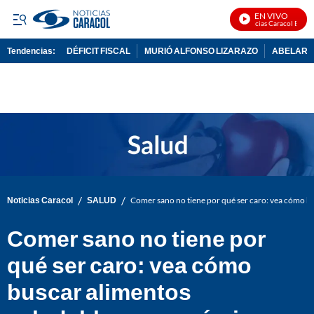
EN VIVO
Noticias Caracol En Viv
Tendencias:
DÉFICIT FISCAL
MURIÓ ALFONSO LIZARAZO
ABELARDO
PUBLICIDAD
/
/
Noticias Caracol
SALUD
Comer sano no tiene por qué ser caro: vea cómo b
Comer sano no tiene por
qué ser caro: vea cómo
buscar alimentos