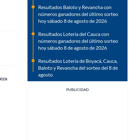
Resultados Baloto y Revancha con
números ganadores del último sorteo
hoy sábado 8 de agosto de 2026
Resultados Lotería del Cauca con
números ganadores del último sorteo
hoy sábado 8 de agosto de 2026
Resultados Lotería de Boyacá, Cauca,
Baloto y Revancha del sorteo del 8 de
agosto
leza
PUBLICIDAD