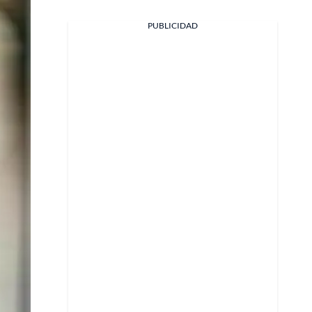
PUBLICIDAD
Facebook
X
Whatsapp
Copiar enlace
Telegram
LinkedIn