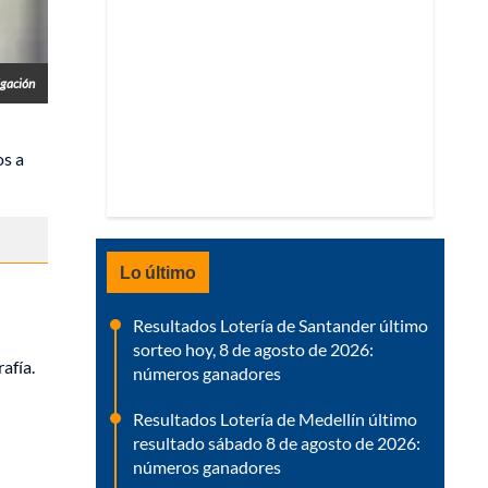
igación
os a
Lo último
Resultados Lotería de Santander último
sorteo hoy, 8 de agosto de 2026:
afía.
números ganadores
Resultados Lotería de Medellín último
resultado sábado 8 de agosto de 2026:
números ganadores