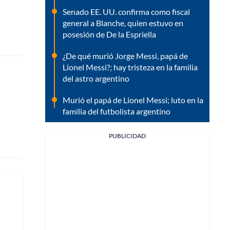
Senado EE. UU. confirma como fiscal
general a Blanche, quien estuvo en
posesión de De la Espriella
¿De qué murió Jorge Messi, papá de
Lionel Messi?; hay tristeza en la familia
del astro argentino
Murió el papá de Lionel Messi; luto en la
familia del futbolista argentino
PUBLICIDAD