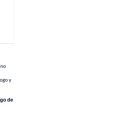
 no
logo y
sgo de