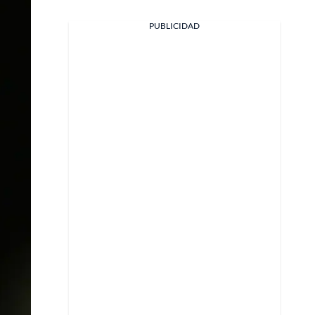
PUBLICIDAD
Facebook
X
Whatsapp
Copiar enlace
Telegram
LinkedIn