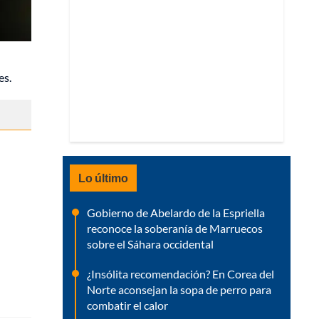
es.
Lo último
Gobierno de Abelardo de la Espriella
reconoce la soberanía de Marruecos
sobre el Sáhara occidental
¿Insólita recomendación? En Corea del
Norte aconsejan la sopa de perro para
combatir el calor