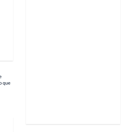
e
do que