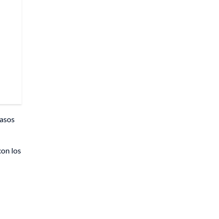
casos
con los