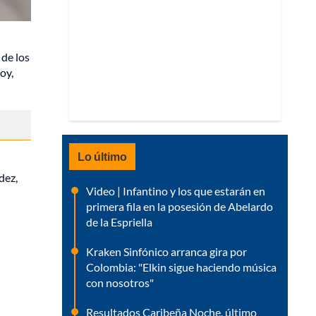
de los
oy,
Lo último
dez,
Video | Infantino y los que estarán en
primera fila en la posesión de Abelardo
de la Espriella
Kraken Sinfónico arranca gira por
Colombia: "Elkin sigue haciendo música
con nosotros"
Resultados Caribeña Noche, último