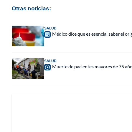
Otras noticias:
SALUD
Médico dice que es esencial saber el
SALUD
Muerte de pacientes mayores de 75 años