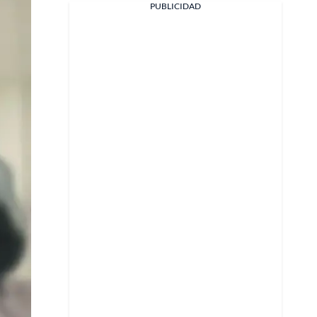
PUBLICIDAD
Facebook
X
Whatsapp
Copiar enlace
Telegram
LinkedIn