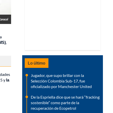
Caracol
a
AMS)
,
Lo último
idades
Jugador, que supo brillar con la
 5 y
la
Selección Colombia Sub-17, fue
oficializado por Manchester United
De la Espriella dice que se hará “fracking
sostenible” como parte de la
recuperación de Ecopetrol