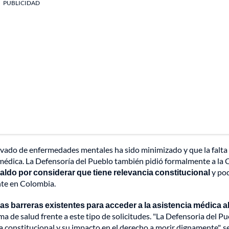
PUBLICIDAD
ivado de enfermedades mentales ha sido minimizado y que la falta
médica. La Defensoría del Pueblo también pidió formalmente a la 
raldo por considerar que tiene relevancia constitucional
y pod
nte en Colombia.
las barreras existentes para acceder a la asistencia médica a
ma de salud frente a este tipo de solicitudes. "La Defensoria del P
a constitucional y su impacto en el derecho a morir dignamente", se