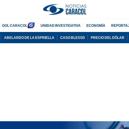
GOL CARACOL
UNIDAD INVESTIGATIVA
ECONOMÍA
REPORTA
ABELARDO DE LA ESPRIELLA
CASO BLESSD
PRECIO DEL DÓLAR
PUBLICIDAD