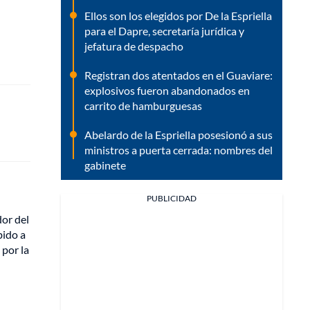
Ellos son los elegidos por De la Espriella
para el Dapre, secretaría jurídica y
jefatura de despacho
Registran dos atentados en el Guaviare:
explosivos fueron abandonados en
carrito de hamburguesas
Abelardo de la Espriella posesionó a sus
ministros a puerta cerrada: nombres del
gabinete
PUBLICIDAD
dor del
bido a
 por la