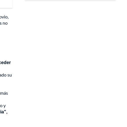
bvio,
s no
cceder
zado su
, más
o y
ia",