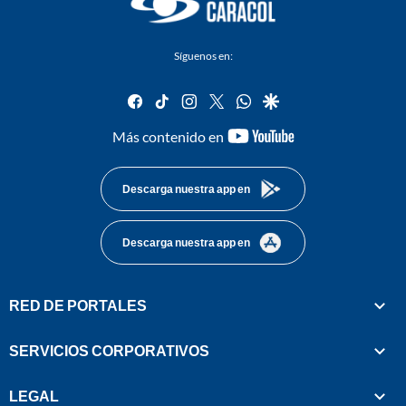
Síguenos en:
facebook
tiktok
instagram
twitter
whatsapp
google
youtube-
Más contenido en
footer
Descarga nuestra app en
Descarga nuestra app en
RED DE PORTALES
SERVICIOS CORPORATIVOS
LEGAL