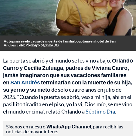
Autopsia reveló causa de muerte de familia bogotana en hotel de San
Andrés
Foto: Pixabay y Séptimo Día
La puerta se abrió y el mundo se les vino abajo.
Orlando
Canro y Cecilia Zuluaga, padres de Viviana Canro,
jamás imaginaron que sus vacaciones familiares
en
San Andrés
terminarían con la muerte de su hija,
su yerno y su nieto
de solo cuatro años en julio de
2025. “Cuando la puerta se abrió, veo a mi hija, ahí en el
pasillito tiradita en el piso, yo la vi, Dios mío, se me vino
el mundo encima”, relató Orlando a
Séptimo Día
.
Síganos en nuestro
WhatsApp Channel
, para recibir las
noticias de mayor interés