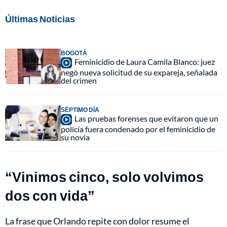
Últimas Noticias
BOGOTÁ
Feminicidio de Laura Camila Blanco: juez
negó nueva solicitud de su expareja, señalada
del crimen
SÉPTIMO DÍA
Las pruebas forenses que evitaron que un
policía fuera condenado por el feminicidio de
su novia
“Vinimos cinco, solo volvimos
dos con vida”
La frase que Orlando repite con dolor resume el