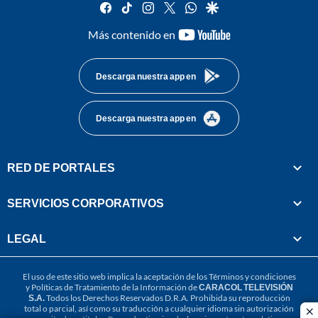
facebook
tiktok
instagram
twitter
whatsapp
google
youtube-
Más contenido en
footer
Descarga nuestra app en
Descarga nuestra app en
RED DE PORTALES
SERVICIOS CORPORATIVOS
LEGAL
El uso de este sitio web implica la aceptación de los
Términos y condiciones
y
Políticas de Tratamiento de la Información
de
CARACOL TELEVISIÓN
S.A.
Todos los Derechos Reservados D.R.A. Prohibida su reproducción
total o parcial, así como su traducción a cualquier idioma sin autorización
cl