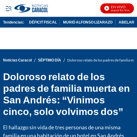
EN VIVO
Noticias Caracol En Vivo
Tendencias:
DÉFICIT FISCAL
MURIÓ ALFONSO LIZARAZO
ABELARDO
PUBLICIDAD
/
/
Noticias Caracol
SÉPTIMO DÍA
Doloroso relato de los padres de familia mu
Doloroso relato de los
padres de familia muerta en
San Andrés: “Vinimos
cinco, solo volvimos dos”
El hallazgo sin vida de tres personas de una misma
familia en una habitación de un hotel en San Andrés