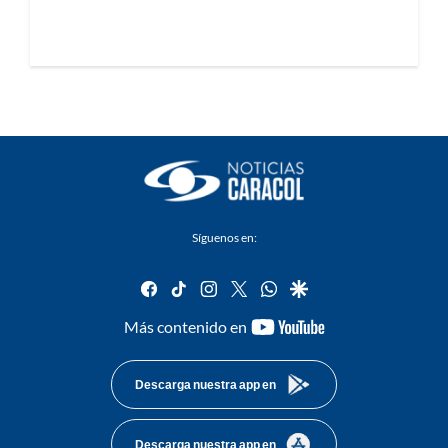
Síguenos en:
facebook
tiktok
instagram
twitter
whatsapp
google
youtube-
Más contenido en
footer
Descarga nuestra app en
Descarga nuestra app en