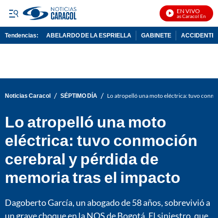
EN VIVO
Noticias Caracol En Vivo
Tendencias:
ABELARDO DE LA ESPRIELLA
GABINETE
ACCIDENTE 
PUBLICIDAD
/
/
Noticias Caracol
SÉPTIMO DÍA
Lo atropelló una moto eléctrica: tuvo conmo
Lo atropelló una moto
eléctrica: tuvo conmoción
cerebral y pérdida de
memoria tras el impacto
Dagoberto García, un abogado de 58 años, sobrevivió a
un grave choque en la NQS de Bogotá. El siniestro, que