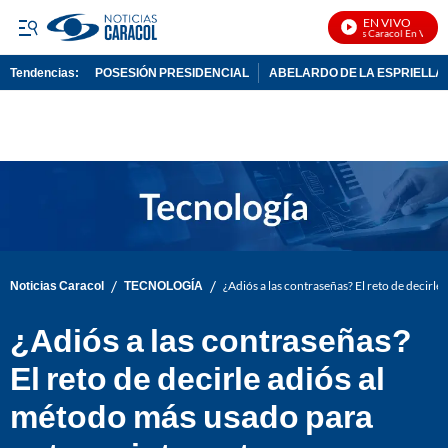
EN VIVO
Noticias Caracol En Vivo
Tendencias:
POSESIÓN PRESIDENCIAL
ABELARDO DE LA ESPRIELLA
PUBLICIDAD
/
/
Noticias Caracol
TECNOLOGÍA
¿Adiós a las contraseñas? El reto de decirle
¿Adiós a las contraseñas?
El reto de decirle adiós al
método más usado para