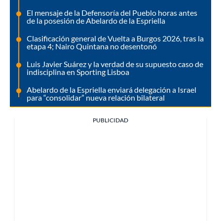
El mensaje de la Defensoría del Pueblo horas antes
de la posesión de Abelardo de la Espriella
Clasificación general de Vuelta a Burgos 2026, tras la
etapa 4; Nairo Quintana no desentonó
Luis Javier Suárez y la verdad de su supuesto caso de
indisciplina en Sporting Lisboa
Abelardo de la Espriella enviará delegación a Israel
para “consolidar” nueva relación bilateral
PUBLICIDAD