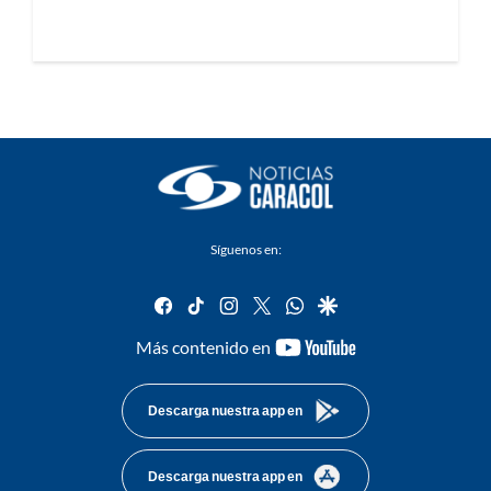
Síguenos en:
facebook
tiktok
instagram
twitter
whatsapp
google
youtube-
Más contenido en
footer
Descarga nuestra app en
Descarga nuestra app en