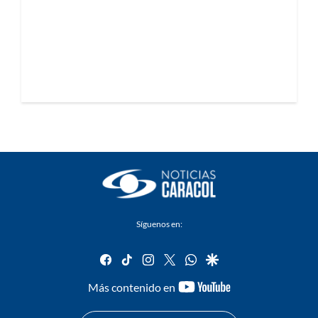
Síguenos en:
facebook
tiktok
instagram
twitter
whatsapp
google
youtube-
Más contenido en
footer