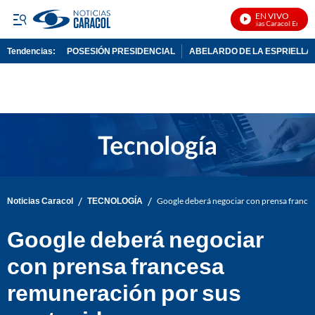
EN VIVO
Noticias Caracol En Vivo
Tendencias:
POSESIÓN PRESIDENCIAL
ABELARDO DE LA ESPRIELLA
PUBLICIDAD
/
/
Noticias Caracol
TECNOLOGÍA
Google deberá negociar con prensa france
Google deberá negociar
con prensa francesa
remuneración por sus