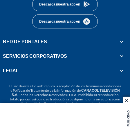
Descarga nuestra app en
Descarga nuestra app en
RED DE PORTALES
SERVICIOS CORPORATIVOS
LEGAL
El uso de este sitio web implica la aceptación de los
Términos y condiciones
y
Políticas de Tratamiento de la Información
de
CARACOL TELEVISIÓN
S.A.
Todos los Derechos Reservados D.R.A. Prohibida su reproducción
total o parcial, así como su traducción a cualquier idioma sin autorización
cl
escrita de su titular. Reproduction in whole or in part, or translation
without written permission is prohibited. All rights reserved 2025.
PUBLICIDAD
MIEMBRO DE: