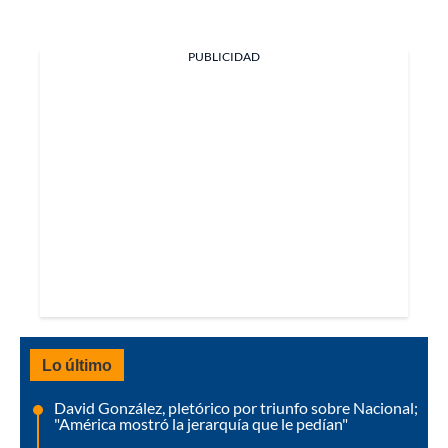
PUBLICIDAD
Lo último
David González, pletórico por triunfo sobre Nacional;
"América mostró la jerarquía que le pedían"