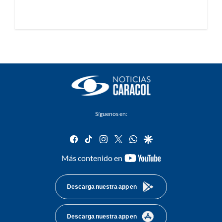
Síguenos en:
facebook
tiktok
instagram
twitter
whatsapp
google
youtube-
Más contenido en
footer
Descarga nuestra app en
Descarga nuestra app en