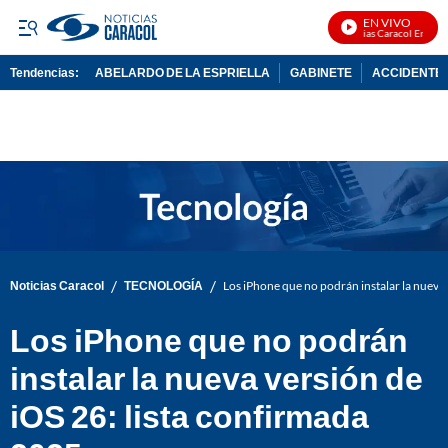
EN VIVO
Noticias Caracol En Vivo
Tendencias:
ABELARDO DE LA ESPRIELLA
GABINETE
ACCIDENTE 
PUBLICIDAD
/
/
Noticias Caracol
TECNOLOGÍA
Los iPhone que no podrán instalar la nueva 
Los iPhone que no podrán
instalar la nueva versión de
iOS 26: lista confirmada