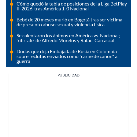
Cómo quedó la tabla de posiciones de la Liga BetPlay
II-2026, tras América 1-0 Nacional
Bebé de 20 meses murió en Bogotá tras ser víctima
de presunto abuso sexual y violencia física
Se calentaron los ánimos en América vs. Nacional;
'rifirrafe' de Alfredo Morelos y Rafael Carrascal
Dudas que deja Embajada de Rusia en Colombia
sobre reclutas enviados como "carne de cañón" a
guerra
PUBLICIDAD