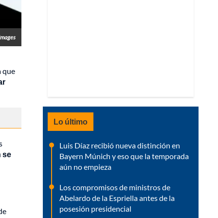
Images
a que
ar
Lo último
s
Luis Díaz recibió nueva distinción en
 se
Bayern Múnich y eso que la temporada
aún no empieza
Los compromisos de ministros de
Abelardo de la Espriella antes de la
posesión presidencial
de