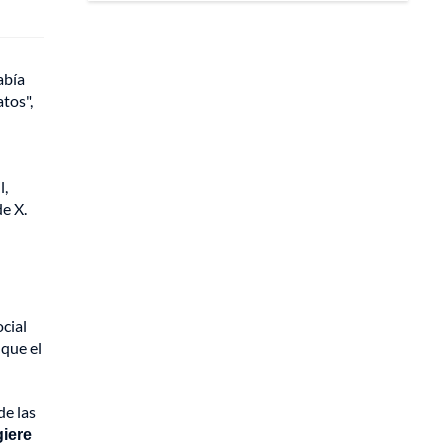
abía
tos",
l,
e X.
cial
que el
de las
giere