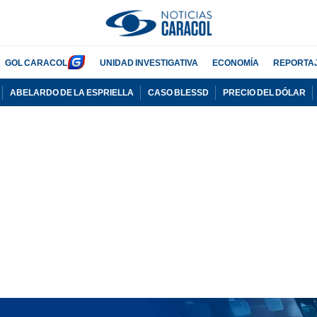
GOL CARACOL
UNIDAD INVESTIGATIVA
ECONOMÍA
REPORTA
ABELARDO DE LA ESPRIELLA
CASO BLESSD
PRECIO DEL DÓLAR
PUBLICIDAD