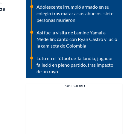
s
Adolescente irrumpió armado en su
los
colegio tras matar a sus abuelos: siete
personas murieron
Así fue la visita de Lamine Yamal a
Medellín: cantó con Ryan Castro y lució
la camiseta de Colombia
Luto en el fútbol de Tailandia; jugador
falleció en pleno partido, tras impacto
de un rayo
PUBLICIDAD