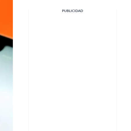
PUBLICIDAD
Facebook
X
Whatsapp
Copiar enlace
Telegram
LinkedIn