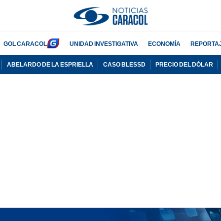
GOL CARACOL
UNIDAD INVESTIGATIVA
ECONOMÍA
REPORTA
ABELARDO DE LA ESPRIELLA
CASO BLESSD
PRECIO DEL DÓLAR
PUBLICIDAD