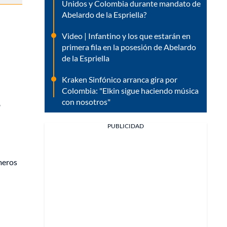
Unidos y Colombia durante mandato de
Abelardo de la Espriella?
Video | Infantino y los que estarán en
primera fila en la posesión de Abelardo
de la Espriella
Kraken Sinfónico arranca gira por
Colombia: "Elkin sigue haciendo música
con nosotros"
,
PUBLICIDAD
úmeros