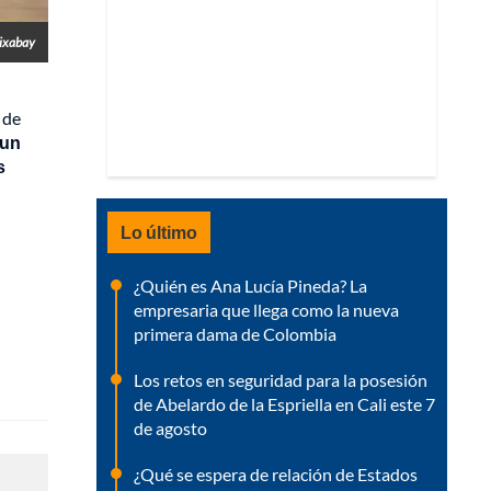
Pixabay
 de
 un
s
Lo último
¿Quién es Ana Lucía Pineda? La
empresaria que llega como la nueva
primera dama de Colombia
Los retos en seguridad para la posesión
de Abelardo de la Espriella en Cali este 7
de agosto
¿Qué se espera de relación de Estados