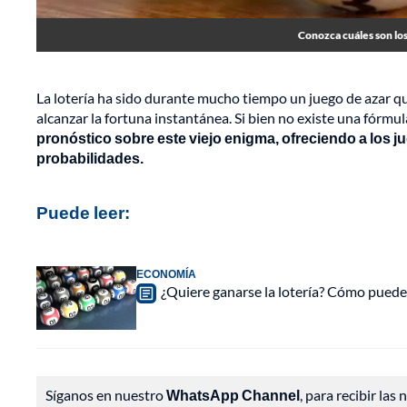
Conozca cuáles son los
La lotería ha sido durante mucho tiempo un juego de azar q
alcanzar la fortuna instantánea. Si bien no existe una fórmul
pronóstico sobre este viejo enigma, ofreciendo a los 
probabilidades.
Puede leer:
ECONOMÍA
¿Quiere ganarse la lotería? Cómo puede a
Síganos en nuestro
WhatsApp Channel
, para recibir las