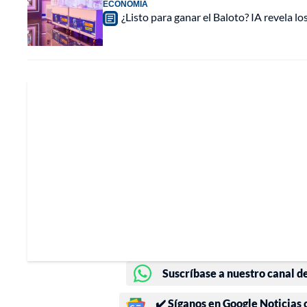
ECONOMÍA
¿Listo para ganar el Baloto? IA revela l
Suscríbase a nuestro canal d
✔️ Síganos en Google Noticias