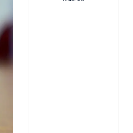
Facebook
X
Whatsapp
Copiar enlace
Telegram
LinkedIn