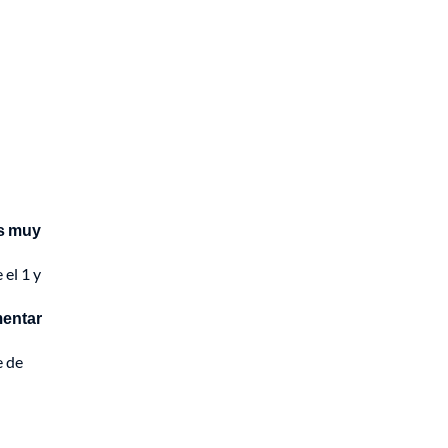
es muy
el 1 y
mentar
e de