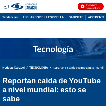
EN VIVO
Noticias Caracol En Vivo
Tendencias:
ABELARDO DE LA ESPRIELLA
GABINETE
ACCIDENTE 
PUBLICIDAD
/
/
Noticias Caracol
TECNOLOGÍA
Reportan caída de YouTube a nivel mundial:
Reportan caída de YouTube
a nivel mundial: esto se
sabe