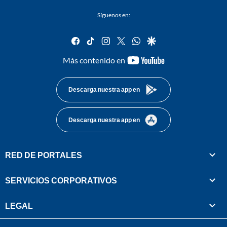
Síguenos en:
facebook
tiktok
instagram
twitter
whatsapp
google
youtube-
Más contenido en
footer
Descarga nuestra app en
Descarga nuestra app en
RED DE PORTALES
SERVICIOS CORPORATIVOS
LEGAL