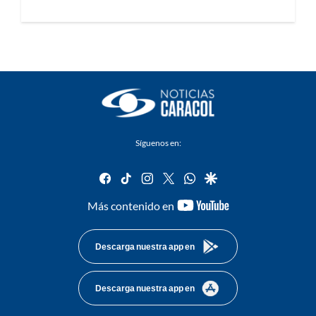
Síguenos en:
facebook
tiktok
instagram
twitter
whatsapp
google
youtube-
Más contenido en
footer
Descarga nuestra app en
Descarga nuestra app en