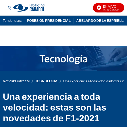
EN VIVO
Noticias Caracol En Vi
Tendencias:
POSESIÓN PRESIDENCIAL
ABELARDO DE LA ESPRIELLA
PUBLICIDAD
/
/
Noticias Caracol
TECNOLOGÍA
Una experiencia a toda velocidad: estas so
Una experiencia a toda
velocidad: estas son las
novedades de F1-2021