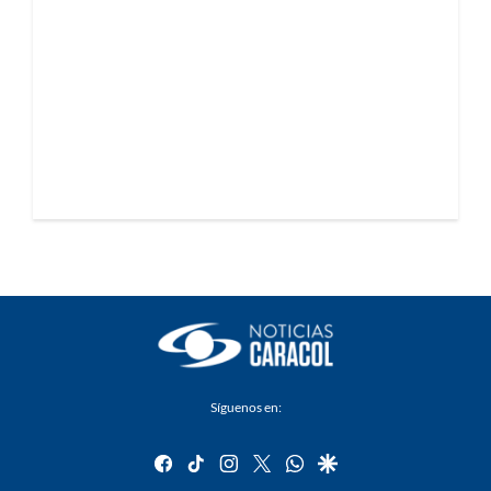
Síguenos en:
facebook
tiktok
instagram
twitter
whatsapp
google