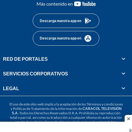
youtube-
Más contenido en
footer
Descarga nuestra app en
Descarga nuestra app en
RED DE PORTALES
SERVICIOS CORPORATIVOS
LEGAL
El uso de este sitio web implica la aceptación de los
Términos y condiciones
y
Políticas de Tratamiento de la Información
de
CARACOL TELEVISIÓN
S.A.
Todos los Derechos Reservados D.R.A. Prohibida su reproducción
total o parcial, así como su traducción a cualquier idioma sin autorización
cl
escrita de su titular. Reproduction in whole or in part, or translation
without written permission is prohibited. All rights reserved 2025.