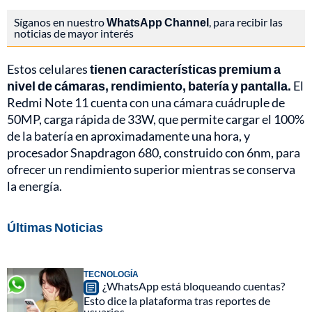
Síganos en nuestro
WhatsApp Channel
, para recibir las
noticias de mayor interés
Estos celulares
tienen características premium a
nivel de cámaras, rendimiento, batería y pantalla.
El
Redmi Note 11 cuenta con una cámara cuádruple de
50MP, carga rápida de 33W, que permite cargar el 100%
de la batería en aproximadamente una hora, y
procesador Snapdragon 680, construido con 6nm, para
ofrecer un rendimiento superior mientras se conserva
la energía.
Últimas Noticias
TECNOLOGÍA
¿WhatsApp está bloqueando cuentas?
Esto dice la plataforma tras reportes de
usuarios