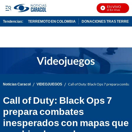
EN VIVO
Noticias Caracol En Vivo
Tendencias:
TERREMOTO EN COLOMBIA
DONACIONES TRAS TERRE
PUBLICIDAD
/
/
Noticias Caracol
VIDEOJUEGOS
Call of Duty: Black Ops 7 prepara combat
Call of Duty: Black Ops 7
prepara combates
inesperados con mapas que