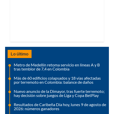
Lo último
Metro de Medellín retoma servicio en líneas A y B
tras temblor de 7,4 en Colombia
Más de 60 edificios colapsados y 18 vías afectadas
por terremoto en Colombia: balance de daños
Nuevo anuncio de la Dimayor, tras fuerte terremoto;
hay decisión sobre juegos de Liga y Copa BetPlay
Resultados de Caribeña Día hoy, lunes 9 de agosto de
2026: números ganadores