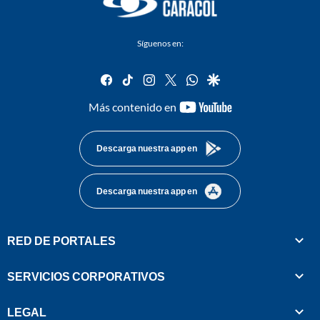
Síguenos en:
facebook
tiktok
instagram
twitter
whatsapp
google
youtube-
Más contenido en
footer
Descarga nuestra app en
Descarga nuestra app en
RED DE PORTALES
SERVICIOS CORPORATIVOS
LEGAL