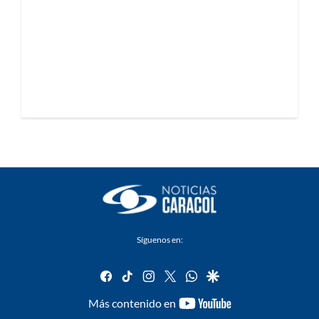
Síguenos en:
facebook
tiktok
instagram
twitter
whatsapp
google
youtube-
Más contenido en
footer