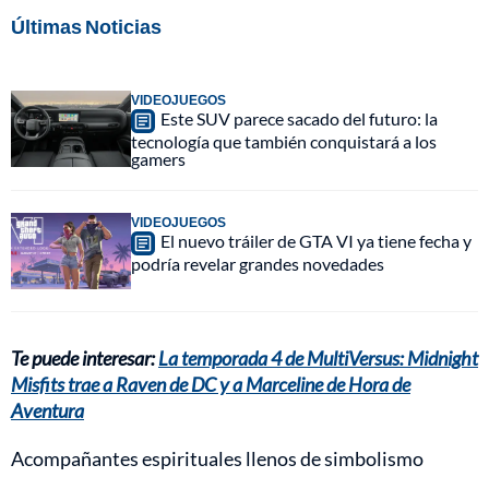
Últimas Noticias
VIDEOJUEGOS
Este SUV parece sacado del futuro: la
tecnología que también conquistará a los
gamers
VIDEOJUEGOS
El nuevo tráiler de GTA VI ya tiene fecha y
podría revelar grandes novedades
Te puede interesar:
La temporada 4 de MultiVersus: Midnight
Misfits trae a Raven de DC y a Marceline de Hora de
Aventura
Acompañantes espirituales llenos de simbolismo