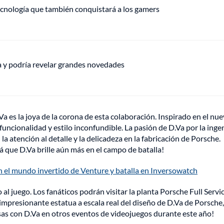
ecnología que también conquistará a los gamers
ha y podría revelar grandes novedades
a es la joya de la corona de esta colaboración. Inspirado en el nu
funcionalidad y estilo inconfundible. La pasión de D.Va por la inge
a atención al detalle y la delicadeza en la fabricación de Porsche.
 que D.Va brille aún más en el campo de batalla!
 el mundo invertido de Venture y batalla en Inversowatch
 al juego. Los fanáticos podrán visitar la planta Porsche Full Servi
 impresionante estatua a escala real del diseño de D.Va de Porsche,
as con D.Va en otros eventos de videojuegos durante este año!