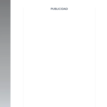
PUBLICIDAD
Facebook
X
Whatsapp
Copiar enlace
Telegram
LinkedIn