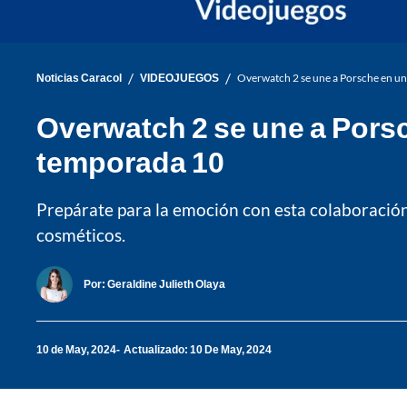
/
/
Noticias Caracol
VIDEOJUEGOS
Overwatch 2 se une a Porsche en un
Overwatch 2 se une a Porsc
temporada 10
Prepárate para la emoción con esta colaboración
cosméticos.
Por:
Geraldine Julieth Olaya
10 de May, 2024
Actualizado: 10 De May, 2024