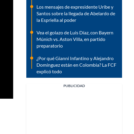
Los mensajes de expresidente Uribe y
Santos sobre la llegada de Abelardo de
la Espriella al poder
Vea el golazo de Luis Díaz, con Bayern
Múnich vs. Aston Villa, en partido
preparatorio
¿Por qué Gianni Infantino y Alejandro
Domínguez están en Colombia? La FCF
explicó todo
PUBLICIDAD