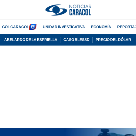
GOL CARACOL
UNIDAD INVESTIGATIVA
ECONOMÍA
REPORTA
ABELARDO DE LA ESPRIELLA
CASO BLESSD
PRECIO DEL DÓLAR
PUBLICIDAD