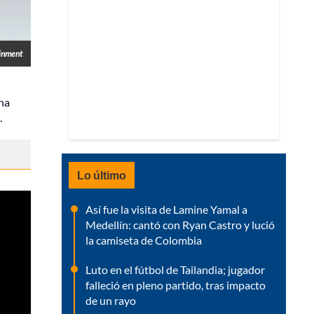
ainment
una
.
Lo último
Así fue la visita de Lamine Yamal a
Medellín: cantó con Ryan Castro y lució
la camiseta de Colombia
Luto en el fútbol de Tailandia; jugador
falleció en pleno partido, tras impacto
de un rayo