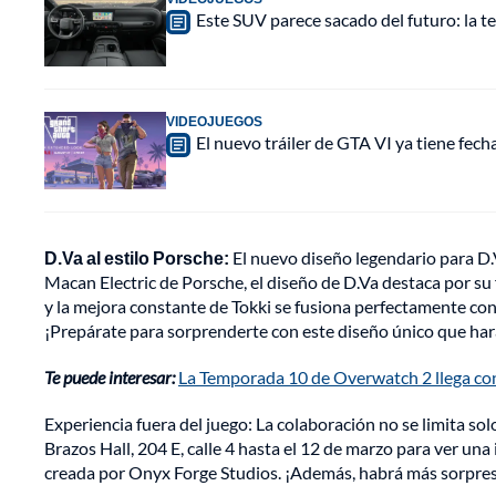
Este SUV parece sacado del futuro: la t
VIDEOJUEGOS
El nuevo tráiler de GTA VI ya tiene fec
D.Va al estilo Porsche:
El nuevo diseño legendario para D.V
Macan Electric de Porsche, el diseño de D.Va destaca por su 
y la mejora constante de Tokki se fusiona perfectamente con l
¡Prepárate para sorprenderte con este diseño único que hará
Te puede interesar:
La Temporada 10 de Overwatch 2 llega con
Experiencia fuera del juego: La colaboración no se limita solo
Brazos Hall, 204 E, calle 4 hasta el 12 de marzo para ver una
creada por Onyx Forge Studios. ¡Además, habrá más sorpres