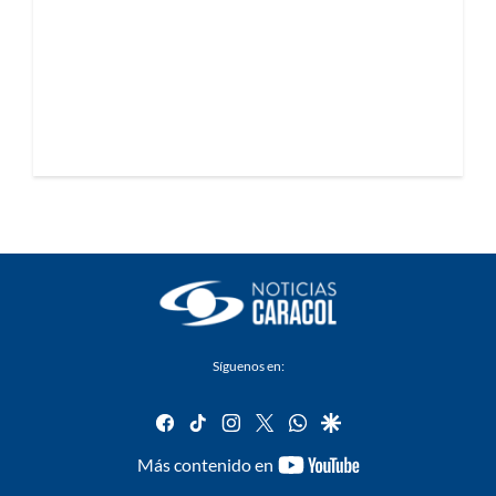
Síguenos en:
facebook
tiktok
instagram
twitter
whatsapp
google
youtube-
Más contenido en
footer