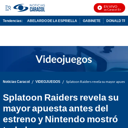
EN VIVO
Noticias Caracol En Vivo
Tendencias:
ABELARDO DE LA ESPRIELLA
GABINETE
DONALD TR
PUBLICIDAD
/
/
Noticias Caracol
VIDEOJUEGOS
Splatoon Raiders revela su mayor apuesta
Splatoon Raiders revela su
mayor apuesta antes del
estreno y Nintendo mostró