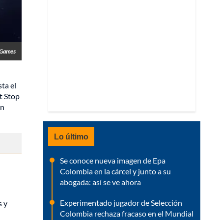
c Games
ta el
t Stop
un
Lo último
Se conoce nueva imagen de Epa
Colombia en la cárcel y junto a su
abogada: así se ve ahora
Experimentado jugador de Selección
s y
Colombia rechaza fracaso en el Mundial