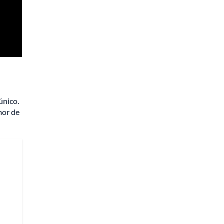
único.
mor de