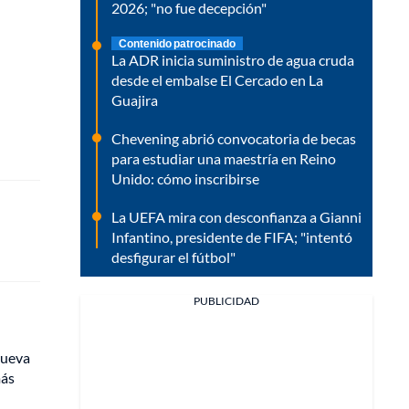
2026; "no fue decepción"
Contenido patrocinado
La ADR inicia suministro de agua cruda
desde el embalse El Cercado en La
Guajira
Chevening abrió convocatoria de becas
para estudiar una maestría en Reino
Unido: cómo inscribirse
La UEFA mira con desconfianza a Gianni
Infantino, presidente de FIFA; "intentó
desfigurar el fútbol"
PUBLICIDAD
nueva
más