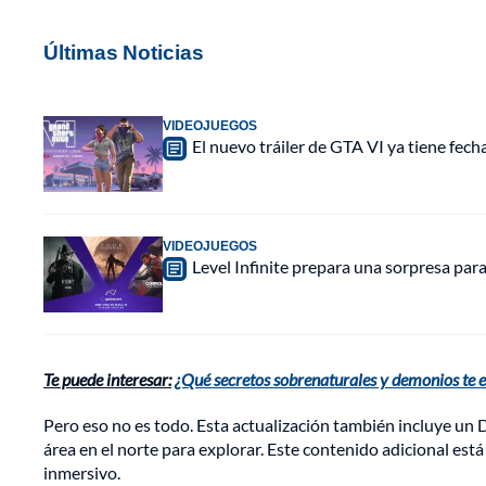
Últimas Noticias
VIDEOJUEGOS
El nuevo tráiler de GTA VI ya tiene fec
VIDEOJUEGOS
Level Infinite prepara una sorpresa pa
Te puede interesar:
¿Qué secretos sobrenaturales y demonios te e
Pero eso no es todo. Esta actualización también incluye un
área en el norte para explorar. Este contenido adicional est
inmersivo.