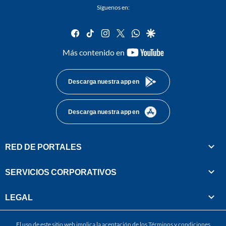
Síguenos en:
facebook
tiktok
instagram
twitter
whatsapp
google
youtube-
Más contenido en
footer
Descarga nuestra app en
Descarga nuestra app en
RED DE PORTALES
SERVICIOS CORPORATIVOS
LEGAL
El uso de este sitio web implica la aceptación de los
Términos y condiciones