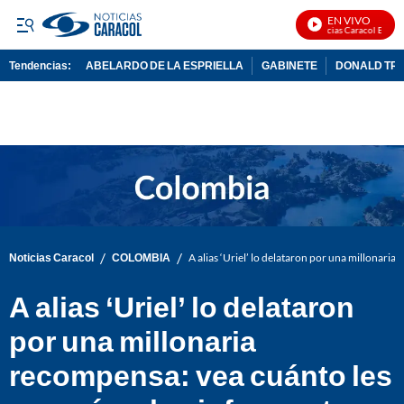
EN VIVO
Noticias Caracol En Vivo
Tendencias:
ABELARDO DE LA ESPRIELLA
GABINETE
DONALD TR
PUBLICIDAD
/
/
Noticias Caracol
COLOMBIA
A alias ‘Uriel’ lo delataron por una millonari
A alias ‘Uriel’ lo delataron
por una millonaria
recompensa: vea cuánto les