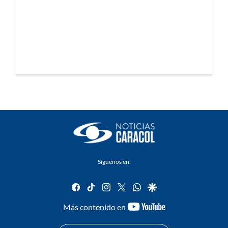
Síguenos en:
facebook
tiktok
instagram
twitter
whatsapp
google
youtube-
Más contenido en
footer