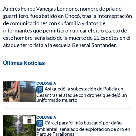
Andrés Felipe Vanegas Londoño, nombre de pila del
guerrillero, fue abatido en Chocó, tras la interceptación
de comunicaciones con su familia y datos de
informantes que permitieron ubicar el sitio exacto de
este hombre, señalado de la muerte de 22 cadetes en el
ataque terrorista a la escuela General Santander.
Últimas Noticias
COLOMBIA
Así quedó la subestación de Policía en
Cesar tras el ataque con drones que dejó un
uniformado muerto
COLOMBIA
Cárcel para ‘el más buscado’ por daño
ambiental: señalado de explotación de oro en
Parque Farallones