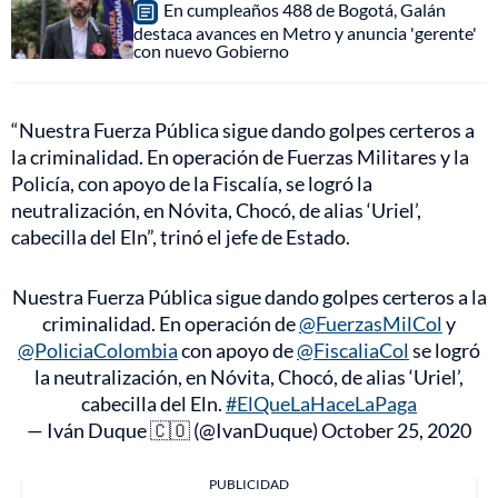
En cumpleaños 488 de Bogotá, Galán
destaca avances en Metro y anuncia 'gerente'
con nuevo Gobierno
“Nuestra Fuerza Pública sigue dando golpes certeros a
la criminalidad. En operación de Fuerzas Militares y la
Policía, con apoyo de la Fiscalía, se logró la
neutralización, en Nóvita, Chocó, de alias ‘Uriel’,
cabecilla del Eln”, trinó el jefe de Estado.
Nuestra Fuerza Pública sigue dando golpes certeros a la
criminalidad. En operación de
@FuerzasMilCol
y
@PoliciaColombia
con apoyo de
@FiscaliaCol
se logró
la neutralización, en Nóvita, Chocó, de alias ‘Uriel’,
cabecilla del Eln.
#ElQueLaHaceLaPaga
— Iván Duque 🇨🇴 (@IvanDuque)
October 25, 2020
PUBLICIDAD