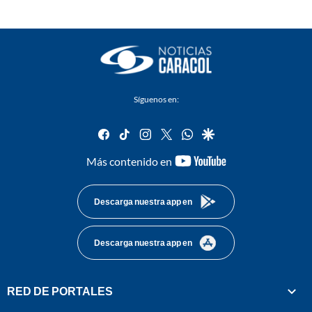
Síguenos en:
facebook
tiktok
instagram
twitter
whatsapp
google
youtube-
Más contenido en
footer
Descarga nuestra app en
Descarga nuestra app en
RED DE PORTALES