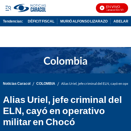
EN VIVO
Noticias Caracol En Vivo
Tendencias:
DÉFICIT FISCAL
MURIÓ ALFONSO LIZARAZO
ABELARDO
PUBLICIDAD
/
/
Noticias Caracol
COLOMBIA
Alias Uriel, jefe criminal del ELN, cayó en ope
Alias Uriel, jefe criminal del
ELN, cayó en operativo
militar en Chocó